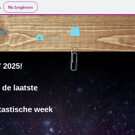
.
Nu beginnen
ct
Inloggen
W 2025!
de laatste
tastische week