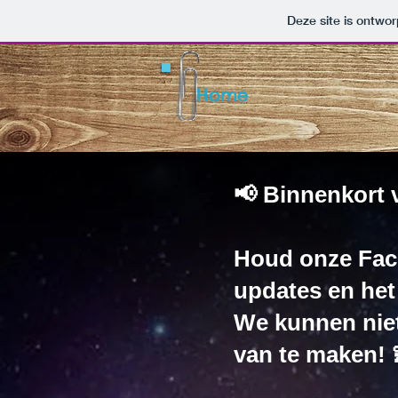
Deze site is ontw
Home
📢 Binnenkort 
Houd onze Face
updates en het 
We kunnen nie
van te maken! 