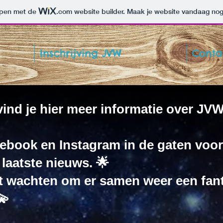
orpen met de
.com
website builder. Maak je website vandaag nog
Inschrijving JVW
Conta
vind je hier meer informatie over JV
book en Instagram in de gaten voor 
laatste nieuws. 🌟
t wachten om er samen weer een fan
💫