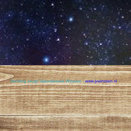
​Stichting Jeugd Vakantiewerk Winssen -
www.jvwinssen.nl