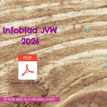
Infoblad JVW
2026
A
Infoblad JVW 2026.pdf
IK DOE MEE ALS VRIJWILLIGER!