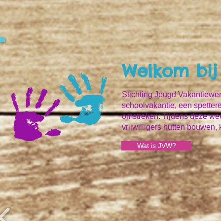
Welkom bij
Stichting Jeugd Vakantiewer
schoolvakantie, een spettere
omstreken. Tijdens deze wee
vrijwilligers hutten bouwen
Wat is JVW?