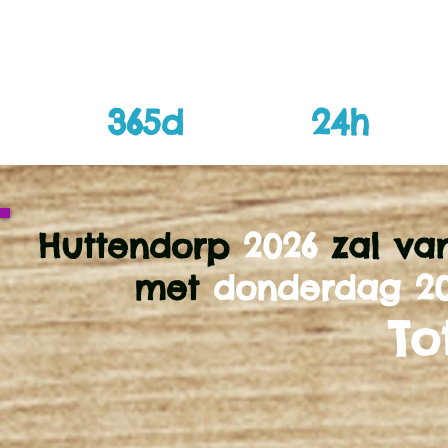
365d
24h
Huttendorp
2026
zal v
met
donderdag 20
To